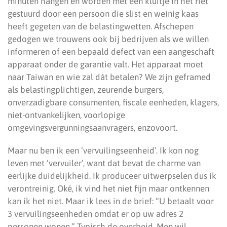
minuten hangen en worden met een kluitje in het riet
gestuurd door een persoon die slist en weinig kaas
heeft gegeten van de belastingwetten. Afschepen
gedogen we trouwens ook bij bedrijven als we willen
informeren of een bepaald defect van een aangeschaft
apparaat onder de garantie valt. Het apparaat moet
naar Taiwan en wie zal dát betalen? We zijn geframed
als belastingplichtigen, zeurende burgers,
onverzadigbare consumenten, fiscale eenheden, klagers,
niet-ontvankelijken, voorlopige
omgevingsvergunningsaanvragers, enzovoort.
Maar nu ben ik een ‘vervuilingseenheid’. Ik kon nog
leven met ‘vervuiler’, want dat bevat de charme van
eerlijke duidelijkheid. Ik produceer uitwerpselen dus ik
verontreinig. Oké, ik vind het niet fijn maar ontkennen
kan ik het niet. Maar ik lees in de brief: “U betaalt voor
3 vervuilingseenheden omdat er op uw adres 2
personen wonen.” Typisch de overheid. Men wil