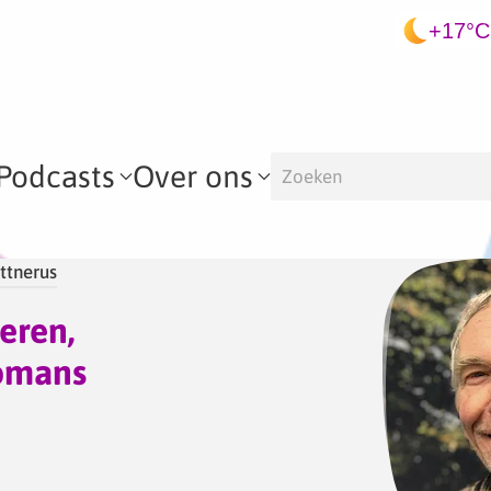
+17°C
Podcasts
Over ons
ttnerus
eren,
omans