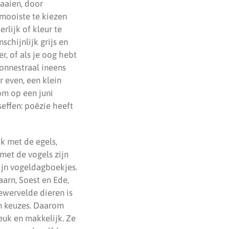
aaien, door
mooiste te kiezen
rlijk of kleur te
chijnlijk grijs en
r, of als je oog hebt
zonnestraal ineens
r even, een klein
 om op een juni
effen: poëzie heeft
k met de egels,
 met de vogels zijn
ijn vogeldagboekjes.
aarn, Soest en Ede,
gewervelde dieren is
en keuzes. Daarom
leuk en makkelijk. Ze