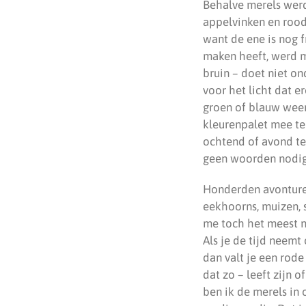
Behalve merels werd
appelvinken en rood
want de ene is nog f
maken heeft, werd me
bruin – doet niet on
voor het licht dat e
groen of blauw weers
kleurenpalet mee te 
ochtend of avond te
geen woorden nodig
Honderden avonturen
eekhoorns, muizen, s
me toch het meest n
Als je de tijd neemt
dan valt je een rode
dat zo – leeft zijn 
ben ik de merels in 