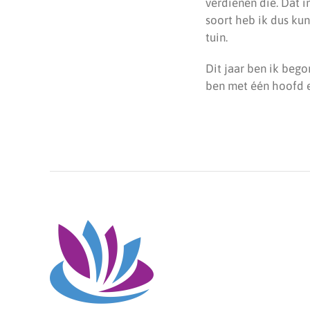
verdienen die. Dat i
soort heb ik dus kun
tuin.
Dit jaar ben ik beg
ben met één hoofd e