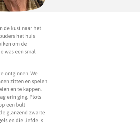
n de kust naar het
ouders het huis
ruiken om de
de was een smal
te ontginnen. We
nen zitten en spelen
eien en te kappen.
g erin ging. Plots
op een bult
 de glanzend zwarte
ls en die liefde is