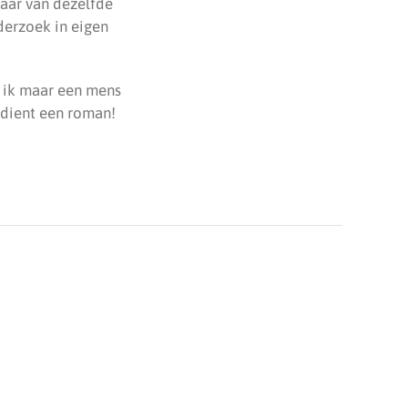
laar van dezelfde
nderzoek in eigen
t ik maar een mens
rdient een roman!