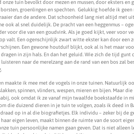
 onze tuin bevolkt door mezen en mussen, door eksters en g
borsten, groenlingen en spechten. Gelukkig hoefde ik geen 
raaier dan de andere. Dat schoonheid lang niet altijd met uite
 ook al snel duidelijk. De pracht van een heggenmus – ogens
der voor die van een goudvink. Als je goed kijkt, veer voor vee
rop valt. Een ogenschijnlijk zwart witte ekster kan door een 
chijnen. Een gewone houtduif blijkt, ook al is het maar voo
dragen in zijn hals. En dan het geluid. Wie zich de tijd gunt
 luisteren naar de merelzang aan de rand van een bos zal bes
.
 maakte ik mee met de vogels in onze tuinen. Natuurlijk oo
lakken, spinnen, vlinders, wespen, mieren en bijen. Maar die
abij, ook omdat ik ze vanaf mijn twaalfde boekstaafde in m
 om die duizend dieren in je tuin te volgen, zoals ik deed in B
 draad op in al die biografietjes. Elk individu – zeker bij de 
of haar eigen leven, maakt binnen de ruimte van de soort eig
onze tuin persoonlijke namen gaan geven. Dat is niet alleen 