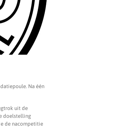
adatiepoule. Na één
gtrok uit de
e doelstelling
de de nacompetitie