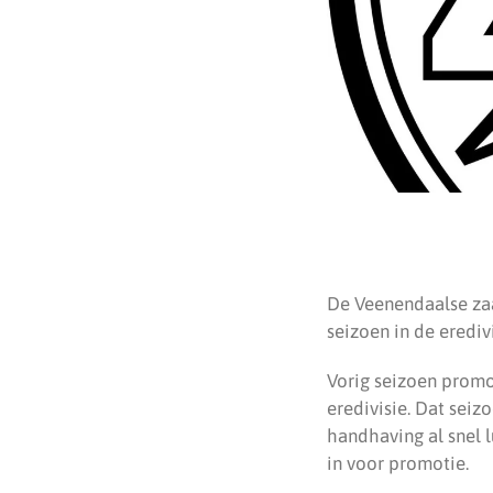
De Veenendaalse zaa
seizoen in de erediv
Vorig seizoen promo
eredivisie. Dat seiz
handhaving al snel 
in voor promotie.