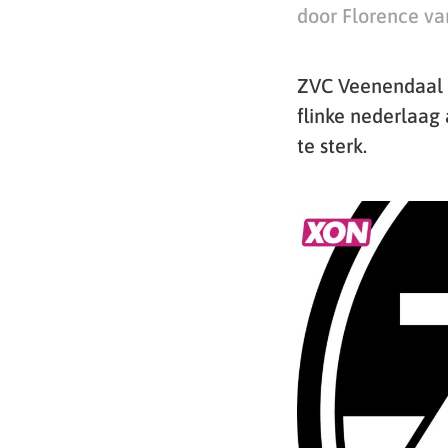
door Florence va
ZVC Veenendaal i
flinke nederlaag
te sterk.