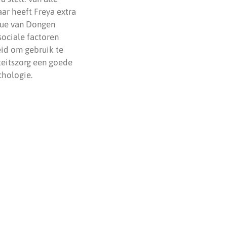
aar heeft Freya extra
que van Dongen
ociale factoren
eid om gebruik te
teitszorg een goede
hologie.