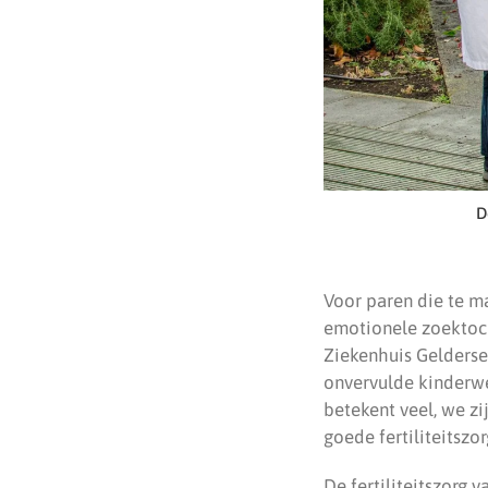
D
Voor paren die te m
emotionele zoektoch
Ziekenhuis Gelderse
onvervulde kinderwe
betekent veel, we zi
goede fertiliteitszo
De fertiliteitszorg v