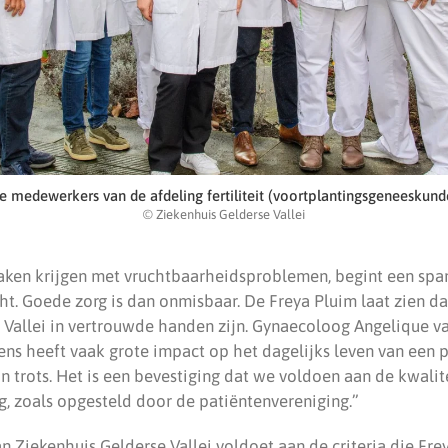
e medewerkers van de afdeling fertiliteit (voortplantingsgeneeskund
© Ziekenhuis Gelderse Vallei
aken krijgen met vruchtbaarheidsproblemen, begint een sp
t. Goede zorg is dan onmisbaar. De Freya Pluim laat zien dat
 Vallei in vertrouwde handen zijn. Gynaecoloog Angelique v
ns heeft vaak grote impact op het dagelijks leven van een 
jn trots. Het is een bevestiging dat we voldoen aan de kwalite
rg, zoals opgesteld door de patiëntenvereniging.”
an Ziekenhuis Gelderse Vallei voldoet aan de criteria die Freya