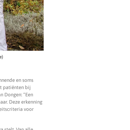
e)
annende en soms
 patiënten bij
an Dongen: “Een
paar. Deze erkenning
itscriteria voor
 stelt. Van alle