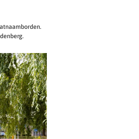
raatnaamborden.
denberg.