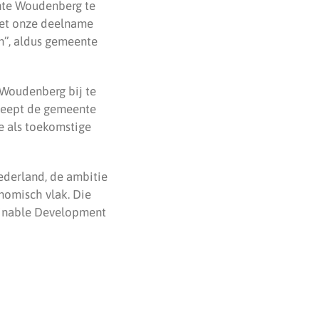
nte Woudenberg te
met onze deelname
n”, aldus gemeente
 Woudenberg bij te
reept de gemeente
e als toekomstige
derland, de ambitie
nomisch vlak. Die
tainable Development