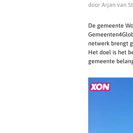
door Arjan van S
De gemeente Wou
Gemeenten4Global
netwerk brengt g
Het doel is het 
gemeente belangr