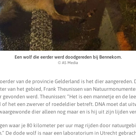
Een wolf die eerder werd doodgereden bij Bennekom.
© AS Media
erder van de provincie Gelderland is het dier aangereden. 
er van het gebied, Frank Theunissen van Natuurmonumenten
r gevonden werd. Theunissen: “Het is een mannetje en de leef
 of het een zwerver of roedeldier betreft. DNA moet dat uit
argewonde dier alleen nog maar en is hij uit zijn lijden ver
gen waar je 80 kilometer per uur mag rijden door natuurgebi
.” De dode wolf is naar een laboratorium in Utrecht gebrac