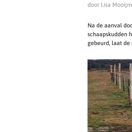
door Lisa Mooij
Na de aanval doo
schaapskudden he
gebeurd, laat de 