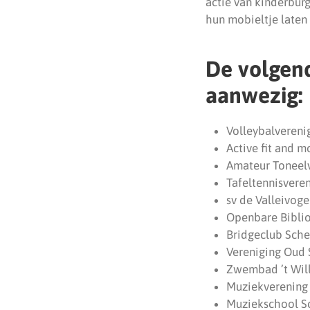
actie van kinderburg
hun mobieltje laten 
De volgend
aanwezig:
Volleybalvereni
Active fit and m
Amateur Toneel
Tafeltennisvere
sv de Valleivoge
Openbare Bibli
Bridgeclub Sch
Vereniging Oud
Zwembad ’t Wil
Muziekverening 
Muziekschool S