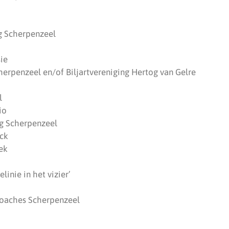
g Scherpenzeel
ie
herpenzeel en/of Biljartvereniging Hertog van Gelre
l
io
g Scherpenzeel
ck
ek
linie in het vizier’
coaches Scherpenzeel