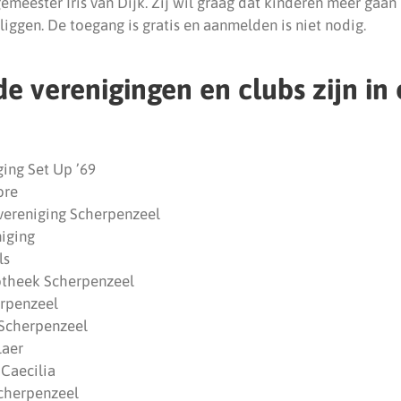
emeester Iris van Dijk. Zij wil graag dat kinderen meer gaa
liggen. De toegang is gratis en aanmelden is niet nodig.
e verenigingen en clubs zijn in 
ging Set Up ’69
ore
vereniging Scherpenzeel
niging
ls
otheek Scherpenzeel
erpenzeel
 Scherpenzeel
laer
Caecilia
cherpenzeel