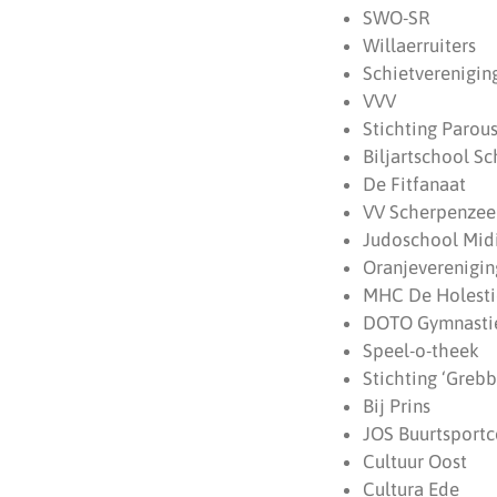
SWO-SR
Willaerruiters
Schietverenigin
VVV
Stichting Parous
Biljartschool Sc
De Fitfanaat
VV Scherpenzee
Judoschool Mid
Oranjeverenigin
MHC De Holesti
DOTO Gymnasti
Speel-o-theek
Stichting ‘Grebbe
Bij Prins
JOS Buurtsport
Cultuur Oost
Cultura Ede