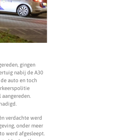
gereden, gingen
ertuig nabij de A30
 de auto en toch
rkeerspolitie
l aangereden.
hadigd.
één verdachte werd
geving, onder meer
to werd afgesleept.