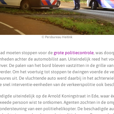
© Persbureau Heitink
 had moeten stoppen voor de
grote politiecontrole
, was door
nheden achter de automobilist aan. Uiteindelijk reed het vo
er. De palen van het bord bleven vastzitten in de grille van
verder. Om het voertuig tot stoppen te dwingen voerde de ve
vres uit. De vluchtende auto werd daarbij in het achterwie
e snel interventie-eenheden van de verkeerspolitie ook besc
ndigde uiteindelijk op de Arnold Koningstraat in Ede, waar 
weede persoon wist te ontkomen. Agenten zochten in de om
t ondersteuning van een politiehelikopter. De beschadigde au