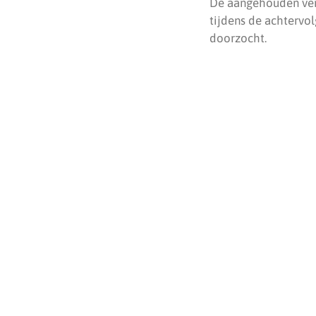
De aangehouden verd
tijdens de achtervol
doorzocht.