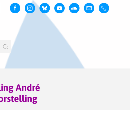
ling André
rstelling