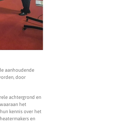
n de aanhoudende
worden, door
urele achtergrond en
 waaraan het
 hun kennis over het
 theatermakers en