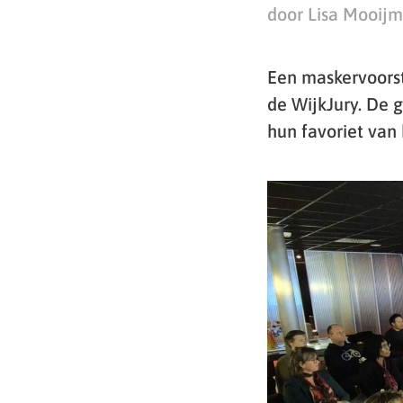
door Lisa Mooij
Een maskervoorst
de WijkJury. De 
hun favoriet van