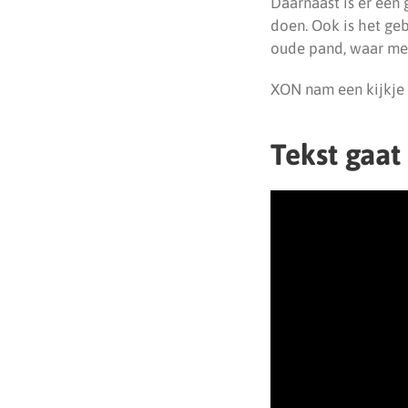
Daarnaast is er een
doen. Ook is het ge
oude pand, waar men
XON nam een kijkje 
Tekst gaat