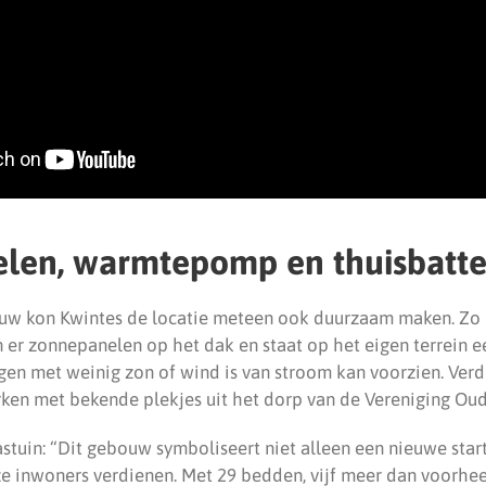
len, warmtepomp en thuisbatter
uw kon Kwintes de locatie meteen ook duurzaam maken. Zo i
er zonnepanelen op het dak en staat op het eigen terrein ee
 met weinig zon of wind is van stroom kan voorzien. Verde
ken met bekende plekjes uit het dorp van de Vereniging Ou
tuin: “Dit gebouw symboliseert niet alleen een nieuwe star
e inwoners verdienen. Met 29 bedden, vijf meer dan voorhee