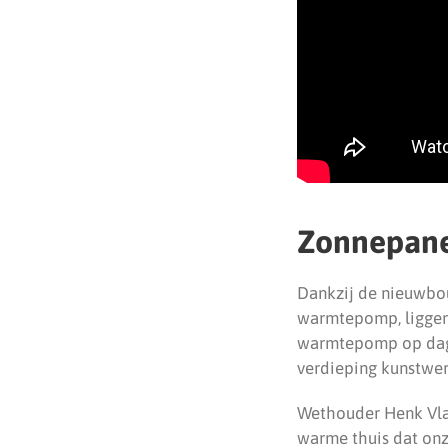
Zonnepane
Dankzij de nieuwbo
warmtepomp, liggen 
warmtepomp op dagen
verdieping kunstwer
Wethouder Henk Vlas
warme thuis dat onz