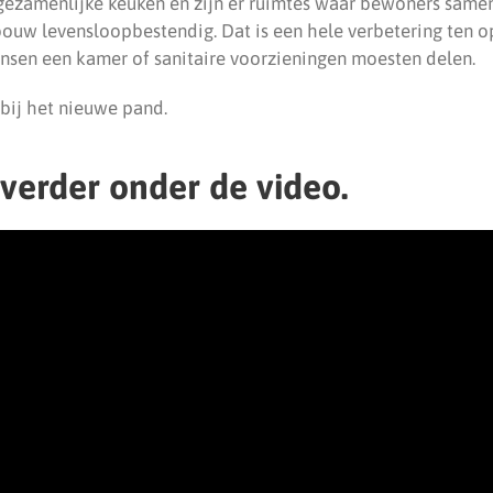
 gezamenlijke keuken en zijn er ruimtes waar bewoners samen
bouw levensloopbestendig. Dat is een hele verbetering ten o
sen een kamer of sanitaire voorzieningen moesten delen.
bij het nieuwe pand.
 verder onder de video.