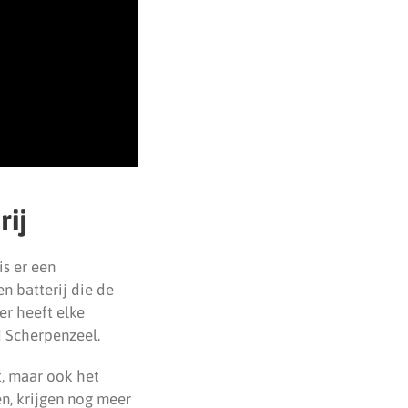
ij
s er een
n batterij die de
r heeft elke
d Scherpenzeel.
t, maar ook het
n, krijgen nog meer