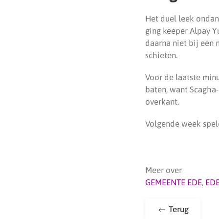
Het duel leek ondank
ging keeper Alpay Yu
daarna niet bij een
schieten.
Voor de laatste min
baten, want Scagha-
overkant.
Volgende week spele
Meer over
GEMEENTE EDE
,
ED
Terug