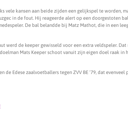
s vele kansen aan beide zijden een gelijkspel te worden, ma
zgec in de fout. Hij reageerde alert op een doorgestoten ba
 medespeler. De bal belandde bij Matz Mathot, die in een lee
uut werd de keeper gewisseld voor een extra veldspeler. Dat
doelman Mats Keeper schoot vanuit zijn eigen doel raak in h
n de Edese zaalvoetballers tegen ZVV BE ’79, dat evenveel p
E