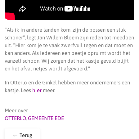
“Als ik in andere landen kom, zijn de bossen een stuk
schoner”, legt Jan Willem Bloem zijn reden tot meedoen
uit. “Hier kom je te vaak zwerfvuil tegen en dat moet en
kan anders. Als iedereen een beetje opruimt wordt het
vanzelf schoon. Wij zorgen dat het kastje gevuld blijft
en het afval netjes wordt afgevoerd.”
In Otterlo en de Ginkel hebben meer ondernemers een
kastje. Lees
hier
meer.
Meer over
OTTERLO
,
GEMEENTE EDE
Terug