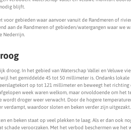
odig blijft.
et voor gebieden waar aanvoer vanuit de Randmeren of rivier
zend aan de Randmeren of gebieden/watergangen waar we wa
e Nederrijn.
droog
ijk droog. In het gebied van Waterschap Vallei en Veluwe viel
rwijl het gemiddelde 45 tot 50 millimeter is. Ondanks lokale
neerslagtekort op tot 121 millimeter en beweegt het richtin
 afgelopen week waren welkom, maar onvoldoende om het tek
 wordt droger weer verwacht. Door de hogere temperaturen
r verdampt, waardoor sloten en beken verder zijn uitgezakt.
ten en beken staat op veel plekken te laag. Als er dan ook n
t schade veroorzaken. Met het verbod beschermen we het w