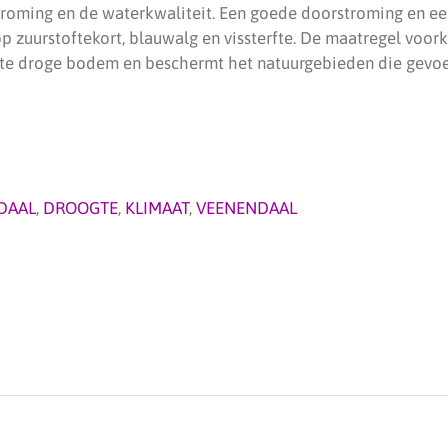
troming en de waterkwaliteit. Een goede doorstroming en een
op zuurstoftekort, blauwalg en vissterfte. De maatregel voo
e droge bodem en beschermt het natuurgebieden die gevoel
DAAL
,
DROOGTE
,
KLIMAAT
,
VEENENDAAL