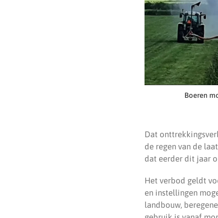
Boeren mo
Dat onttrekkingsver
de regen van de laa
dat eerder dit jaar o
Het verbod geldt vo
en instellingen mog
landbouw, beregenen
gebruik is vanaf mo