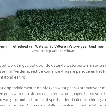
gen in het gebied van Waterschap Vallei en Veluwe geen land meer
© Waterschap Vallei en Veluwe
bod wordt ingesteld door de dalende waterpeilen in sloten 
tste tijd. Verder speelt de komende drogere periode en het 
ntstond een rol.
or oppervlaktewater op plekken waar geen wateraanvoer mog
en geen water uit sloten en andere watergangen halen voor 
 van graslanden, bomen of sportvelden. Ook onttrekking voo
rgen verboden. Waterschap Vallei en Veluwe monitort doorl