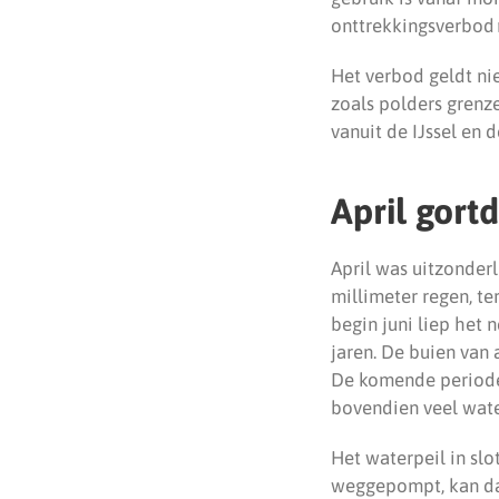
onttrekkingsverbod n
Het verbod geldt ni
zoals polders gren
vanuit de IJssel en d
April gort
April was uitzonderl
millimeter regen, te
begin juni liep het 
jaren. De buien van
De komende periode
bovendien veel wate
Het waterpeil in slo
weggepompt, kan da