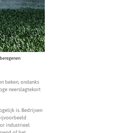
 beregenen
en beken, ondanks
hoge neerslagtekort
elijk is. Bedrijven
bijvoorbeeld
r industrieel
opend of het