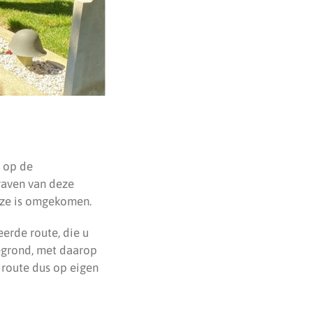
 op de
raven van deze
deze is omgekomen.
erde route, die u
ttegrond, met daarop
 route dus op eigen