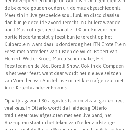
het Rozenplein en kun je bij Goud van Oud genieten van
de bekende gouden ouden uit de muziekgeschiedenis.
Meer zin in live gespeelde soul, funk en disco classisa,
dan kun je dezelfde avond terecht in Chillerz waar de
band Musicology speelt vanaf 21.00 uur. En voor een
portie Nederlandstalig feest kun je terecht op het
Kuiperplein, want daar is donderdag het ITN Grote Plein
Feest met optredens van Justen de Wildt, Robert van
Hemert, Wolter Kroes, Marco Schuitmaker, Het
Feestteam en de Jöel Borelli Show. Ook in de Compaen
is het weer feest, want daar wordt het nieuwe seizoen
van Vrienden van Amstel Live in het klein afgetrapt met
Arno Kolenbrander & Friends.
Op vrijdagavond 30 augustus is er muzikaal gezien heel
veel keus. In Otterlo wordt de Heidedag Otterlo
traditiegetrouw afgesloten met een live band, het
Rozenplein staat in het teken van Nederlandstalige
muziek met de Paarse Regenboog avond, in Astrant kun