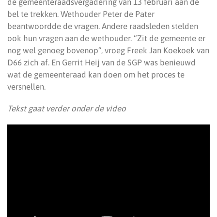
de gemeenteraadsvergadering van 13 februari aan de
bel te trekken. Wethouder Peter de Pater
beantwoordde de vragen. Andere raadsleden stelden
ook hun vragen aan de wethouder. “Zit de gemeente er
nog wel genoeg bovenop”, vroeg Freek Jan Koekoek van
D66 zich af. En Gerrit Heij van de SGP was benieuwd
wat de gemeenteraad kan doen om het proces te
versnellen.
Tekst gaat verder onder de video