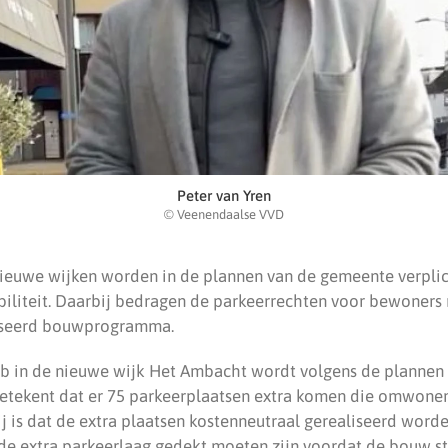
Peter van Yren
© Veenendaalse VVD
ieuwe wijken worden in de plannen van de gemeente verplich
liteit. Daarbij bedragen de parkeerrechten voor bewoners m
liseerd bouwprogramma.
b in de nieuwe wijk Het Ambacht wordt volgens de plannen
betekent dat er 75 parkeerplaatsen extra komen die omwon
j is dat de extra plaatsen kostenneutraal gerealiseerd word
e extra parkeerlaag gedekt moeten zijn voordat de bouw st