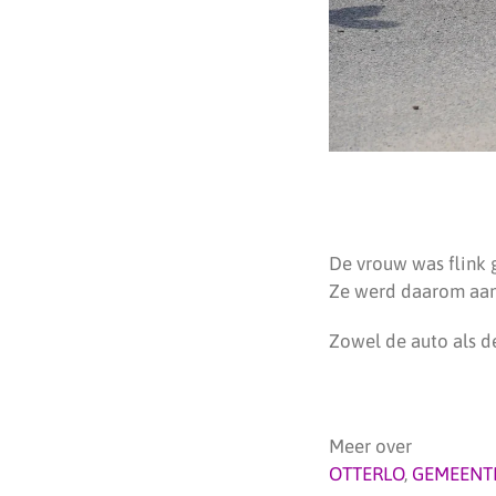
De vrouw was flink g
Ze werd daarom aan
Zowel de auto als d
Meer over
OTTERLO
,
GEMEENT