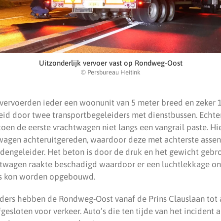
Uitzonderlijk vervoer vast op Rondweg-Oost
© Persbureau Heitink
ervoerden ieder een woonunit van 5 meter breed en zeker 1
id door twee transportbegeleiders met dienstbussen. Echter
oen de eerste vrachtwagen niet langs een vangrail paste. Hi
wagen achteruitgereden, waardoor deze met achterste assen
engeleider. Het beton is door de druk en het gewicht gebr
htwagen raakte beschadigd waardoor er een luchtlekkage ont
as kon worden opgebouwd.
iders hebben de Rondweg-Oost vanaf de Prins Clauslaan tot
esloten voor verkeer. Auto’s die ten tijde van het incident a