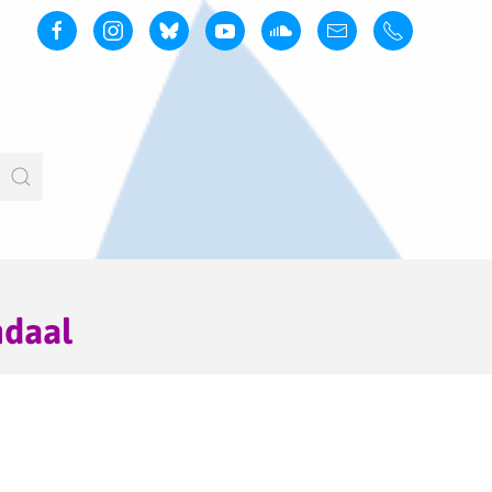
ndaal