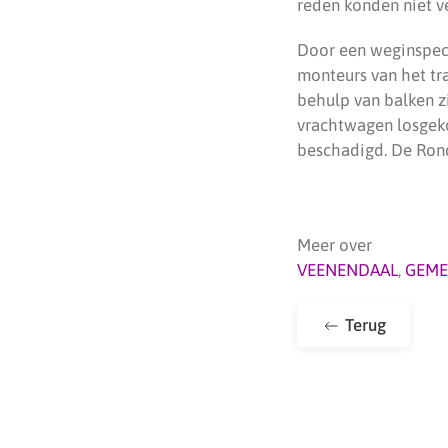
reden konden niet v
Door een weginspect
monteurs van het tr
behulp van balken zi
vrachtwagen losgeko
beschadigd. De Ron
Meer over
VEENENDAAL
,
GEME
Terug