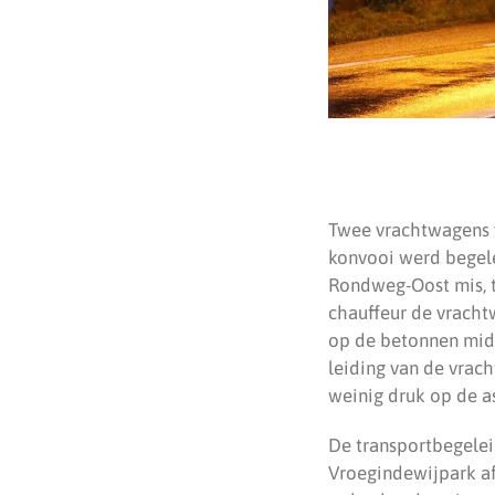
Twee vrachtwagens v
konvooi werd begele
Rondweg-Oost mis, t
chauffeur de vracht
op de betonnen midd
leiding van de vrac
weinig druk op de 
De transportbegele
Vroegindewijpark afg