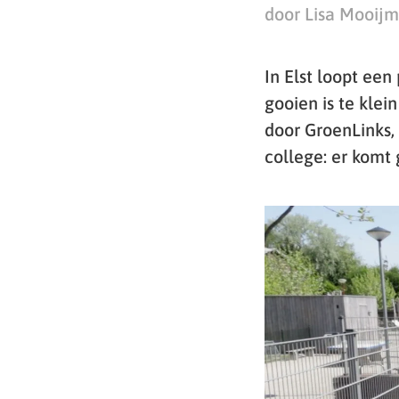
door Lisa Mooij
In Elst loopt een
gooien is te klei
door GroenLinks,
college: er komt