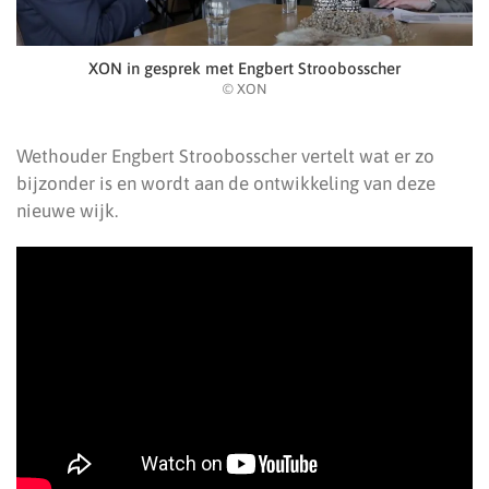
XON in gesprek met Engbert Stroobosscher
© XON
Wethouder Engbert Stroobosscher vertelt wat er zo
bijzonder is en wordt aan de ontwikkeling van deze
nieuwe wijk.