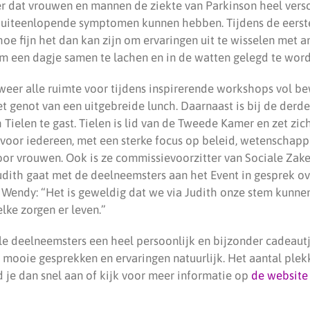
r dat vrouwen en mannen de ziekte van Parkinson heel vers
 uiteenlopende symptomen kunnen hebben. Tijdens de eerst
hoe fijn het dan kan zijn om ervaringen uit te wisselen met 
 om een dagje samen te lachen en in de watten gelegd te word
r weer alle ruimte voor tijdens inspirerende workshops vol b
et genot van een uitgebreide lunch. Daarnaast is bij de derde
h Tielen te gast. Tielen is lid van de Tweede Kamer en zet zi
voor iedereen, met een sterke focus op beleid, wetenschapp
voor vrouwen. Ook is ze commissievoorzitter van Sociale Zak
dith gaat met de deelneemsters aan het Event in gesprek ov
Wendy: “Het is geweldig dat we via Judith onze stem kunnen
ke zorgen er leven.”
lle deelneemsters een heel persoonlijk en bijzonder cadeautj
 mooie gesprekken en ervaringen natuurlijk. Het aantal plekk
eld je dan snel aan of kijk voor meer informatie op
de website