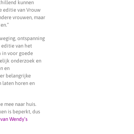
chillend kunnen
e editie van Vrouw
andere vrouwen, maar
en.”
eweging, ontspanning
 editie van het
ch in voor goede
elijk onderzoek en
en en
er belangrijke
 laten horen en
e mee naar huis.
en is beperkt, dus
 van Wendy’s