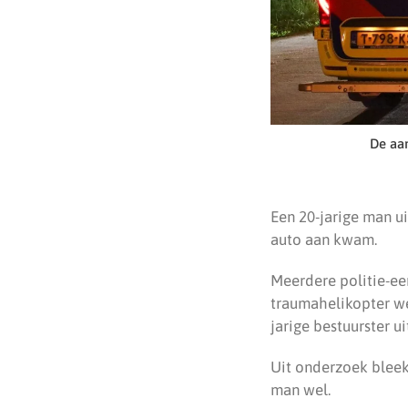
De aa
Een 20-jarige man u
auto aan kwam.
Meerdere politie-e
traumahelikopter we
jarige bestuurster u
Uit onderzoek bleek
man wel.