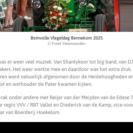
Bomvolle Vlegeldag Bennekom 2025
© Freek Steenvoorden
was er weer veel muziek. Van Shantykoor tot big band, van DJ
akers. Het weer werkte mee en daardoor was het extra druk.
toren werd natuurlijk afgenomen door de Heidehoogheden e
lst en wethouder de Pater kwamen kijken.
prak onder andere met Reijer van der Meijden van de Edese 
r regio VVV / RBT Vallei en Diederick van de Kamp, vice-voor
ar van Boerderij Hoekelum.