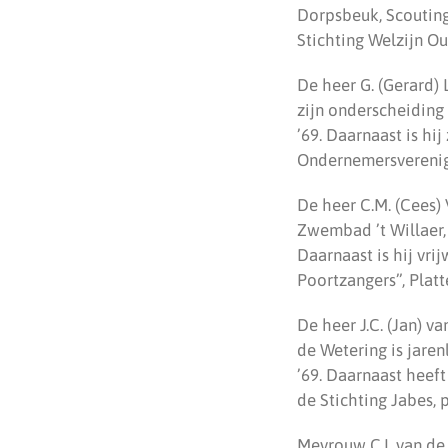
Dorpsbeuk, Scouting
Stichting Welzijn 
De heer G. (Gerard)
zijn onderscheiding 
’69. Daarnaast is hij
Ondernemersvereni
De heer C.M. (Cees) 
Zwembad ’t Willaer, 
Daarnaast is hij vri
Poortzangers”, Platt
De heer J.C. (Jan) v
de Wetering is jaren
’69. Daarnaast heeft
de Stichting Jabes,
Mevrouw C.I. van de