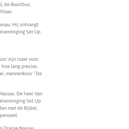
, de Buurtbus,
llaer.
ssau. Hij ontvangt
alvereniging Set Up
or zijn inzet voor
 hoe lang precies.
 Wei, mannenkoor “De
-Nassau. De heer Van
balvereniging Set Up
len met de Bijbel,
penzeel.
an Oranje Nassau