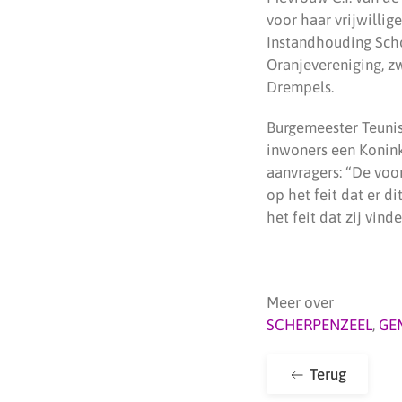
voor haar vrijwilli
Instandhouding Scho
Oranjevereniging, z
Drempels.
Burgemeester Teunis
inwoners een Konink
aanvragers: “De voor
op het feit dat er d
het feit dat zij vin
Meer over
SCHERPENZEEL
,
GE
Terug