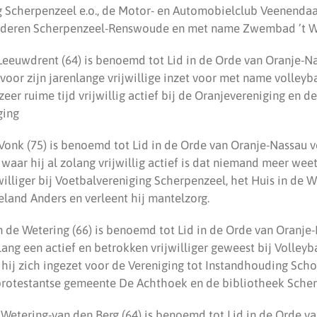
 Scherpenzeel e.o., de Motor- en Automobielclub Veenendaal
Ouderen Scherpenzeel-Renswoude en met name Zwembad ’t Wi
 Leeuwdrent (64) is benoemd tot Lid in de Orde van Oranje-Na
voor zijn jarenlange vrijwillige inzet voor met name volleyb
 zeer ruime tijd vrijwillig actief bij de Oranjevereniging en de
ging
Vonk (75) is benoemd tot Lid in de Orde van Oranje-Nassau vo
waar hij al zolang vrijwillig actief is dat niemand meer weet
jwilliger bij Voetbalvereniging Scherpenzeel, het Huis in de
eland Anders en verleent hij mantelzorg.
an de Wetering (66) is benoemd tot Lid in de Orde van Oranje
lang een actief en betrokken vrijwilliger geweest bij Volley
 hij zich ingezet voor de Vereniging tot Instandhouding Scho
 protestantse gemeente De Achthoek en de bibliotheek Scher
 Wetering-van den Berg (64) is benoemd tot Lid in de Orde v