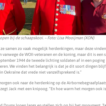
lopen bij de schaapskooi. – Foto: Lisa Mooijman (XON)
ze samen zo vaak mogelijk herdenkingen, maar deze vinden
en vanwege de WOII-veteranen en de koning, maar dit is een s
eptember 1944 de tweede lichting soldaten af in een poging
eren. We vinden het belangrijk is dat je dit soort dingen blijf
n Oekraïne dat vrede niet vanzelfsprekend is.”
morgen ook naar de herdenking op de Airbornebegraafplaats
, zegt Jack met een knipoog. “En hoe warm het morgen ook is
d Drums lopen langs en stellen zich op bij het monument. T