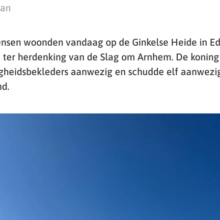
man
ensen woonden vandaag op de Ginkelse Heide in E
j ter herdenking van de Slag om Arnhem. De konin
gheidsbekleders aanwezig en schudde elf aanwezi
nd.