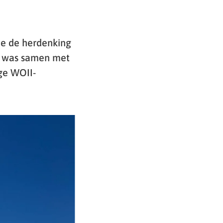
de de herdenking
g was samen met
ge WOII-