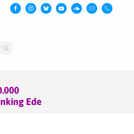
0.000
enking Ede