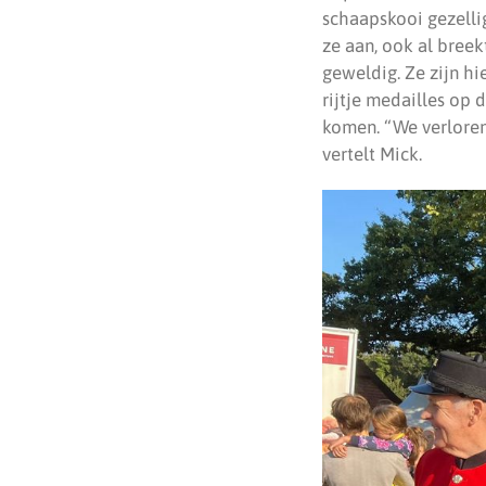
schaapskooi gezell
ze aan, ook al bree
geweldig. Ze zijn h
rijtje medailles op 
komen. “We verloren 
vertelt Mick.