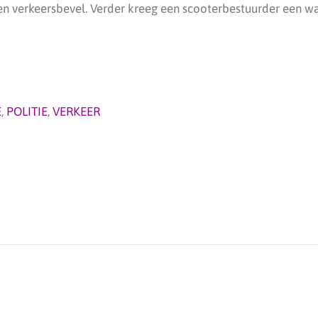
en verkeersbevel. Verder kreeg een scooterbestuurder een 
E
,
POLITIE
,
VERKEER