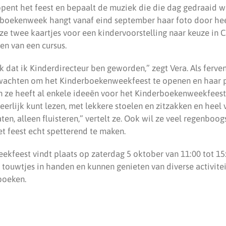
opent het feest en bepaalt de muziek die die dag gedraaid wo
rboekenweek hangt vanaf eind september haar foto door he
ze twee kaartjes voor een kindervoorstelling naar keuze in 
en van een cursus.
uk dat ik Kinderdirecteur ben geworden,” zegt Vera. Als ferve
 wachten om het Kinderboekenweekfeest te openen en haar 
En ze heeft al enkele ideeën voor het Kinderboekenweekfeest
heerlijk kunt lezen, met lekkere stoelen en zitzakken en heel
aten, alleen fluisteren,” vertelt ze. Ook wil ze veel regenboog
t feest echt spetterend te maken.
kfeest vindt plaats op zaterdag 5 oktober van 11:00 tot 15:0
touwtjes in handen en kunnen genieten van diverse activite
boeken.