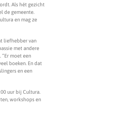
rdt. Als hét gezicht
el de gemeente.
Cultura en mag ze
nt liefhebber van
passie met andere
. “Er moet een
 veel boeken. En dat
slingers en een
0 uur bij Cultura.
iten, workshops en