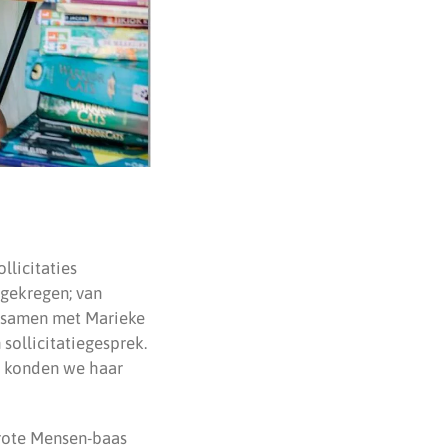
llicitaties
ngekregen; van
ie samen met Marieke
sollicitatiegesprek.
en konden we haar
Grote Mensen-baas