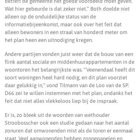
betreft de gemeente het goede voorbeeld moet geven.
Wat hier gebeurde is dat zeker niet.” Both doelde niet
alleen op de onduidelijke status van de
informatiebijeenkomst, maar ook over het feit dat
alleen bewoners in een straal van honderd meter om
het plan heen een uitnodiging kregen.
Andere partijen vonden juist weer dat de bouw van een
flink aantal sociale en middenhuurappartementen in de
woontoren het belangrijkste was. “Veenendaal heeft dit
soort woningen heel hard nodig, en dit plan voorziet
daar gelukkig in,” vond Tilmann van de Loo van de SP.
D66 zei te willen instemmen met het plan, ondanks het
feit dat niet alles vlekkeloos liep bij de inspraak.
Er is, zo bleek uit de woorden van wethouder
Stroobosscher ook een studie gedaan naar het aantal
zonuren dat omwonenden mist als de toren er eenmaal
staat. Veel aanwonenden hebben zonnepanelen en