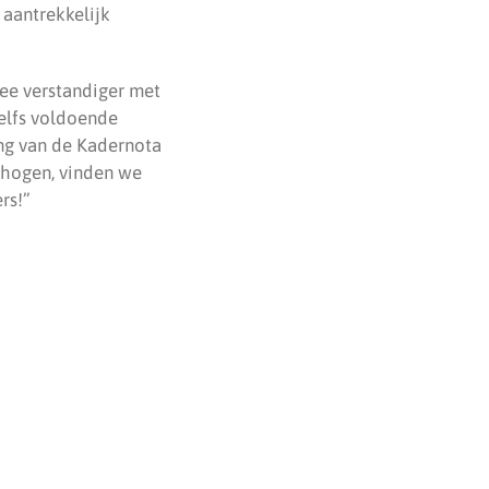
aantrekkelijk
mee verstandiger met
zelfs voldoende
ing van de Kadernota
rhogen, vinden we
rs!”