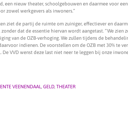
d, een nieuw theater, schoolgebouwen en daarmee voor een 
oor zowel werkgevers als inwoners.”
ken ziet de partij de ruimte om zuiniger, effectiever en daar
, zonder dat de essentie hiervan wordt aangetast. “We zien 
iging van de OZB-verhoging. We zullen tijdens de behandel
 daarvoor indienen. De voorstellen om de OZB met 30% te ve
. De VVD wenst deze last niet neer te leggen bij onze inwone
ENTE VEENENDAAL
,
GELD
,
THEATER