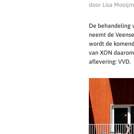
door Lisa Mooij
De behandeling v
neemt de Veense 
wordt de komende
van XON daarom e
aflevering: VVD.