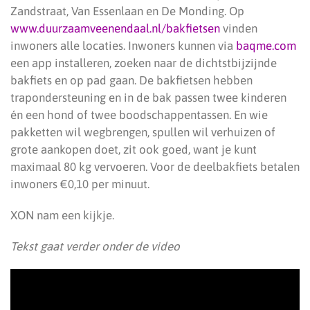
Zandstraat, Van Essenlaan en De Monding. Op
www.duurzaamveenendaal.nl/bakfietsen
vinden
inwoners alle locaties. Inwoners kunnen via
baqme.com
een app installeren, zoeken naar de dichtstbijzijnde
bakfiets en op pad gaan. De bakfietsen hebben
trapondersteuning en in de bak passen twee kinderen
én een hond of twee boodschappentassen. En wie
pakketten wil wegbrengen, spullen wil verhuizen of
grote aankopen doet, zit ook goed, want je kunt
maximaal 80 kg vervoeren. Voor de deelbakfiets betalen
inwoners €0,10 per minuut.
XON nam een kijkje.
Tekst gaat verder onder de video