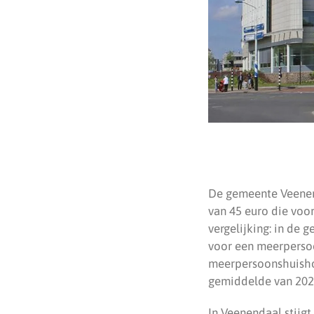
De gemeente Veenend
van 45 euro die voo
vergelijking: in de
voor een meerperso
meerpersoonshuishou
gemiddelde van 202
In Veenendaal stijgt