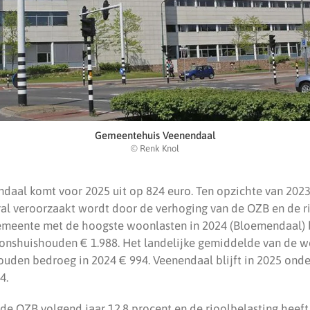
Gemeentehuis Veenendaal
© Renk Knol
aal komt voor 2025 uit op 824 euro. Ten opzichte van 2023 i
ral veroorzaakt wordt door de verhoging van de OZB en de ri
 gemeente met de hoogste woonlasten in 2024 (Bloemendaal) 
onshuishouden € 1.988. Het landelijke gemiddelde van de w
den bedroeg in 2024 € 994. Veenendaal blijft in 2025 onder
4.
 de OZB volgend jaar 12,8 procent en de rioolbelasting heeft