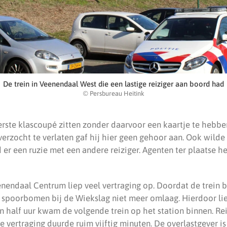
De trein in Veenendaal West die een lastige reiziger aan boord had
© Persbureau Heitink
erste klascoupé zitten zonder daarvoor een kaartje te hebbe
rzocht te verlaten gaf hij hier geen gehoor aan. Ook wilde h
 er een ruzie met een andere reiziger. Agenten ter plaatse h
enendaal Centrum liep veel vertraging op. Doordat de trein bi
 spoorbomen bij de Wiekslag niet meer omlaag. Hierdoor li
n half uur kwam de volgende trein op het station binnen. Re
De vertraging duurde ruim vijftig minuten. De overlastgever 