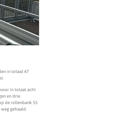
en in totaal 47
t.
voor in totaal acht
gen en drie
 op de rollenbank 55
e weg gehaald.