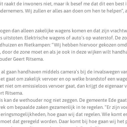
Dit raakt de inwoners niet, maar ik besef me dat dit een best 
ndernemers. Wij zullen er alles aan doen om hen te helpen”,
ogen dan alleen zakelijke wagens komen en dat zijn vracht
ts uitstoten. Elektrische wagens of auto’s op waterstof. De zon
dhuizen en Rietkampen: “Wij hebben hiervoor gekozen omdat
, door de zone moet en als je ook in deze wijken wilt handh
houder Geert Ritsema.
 al gaan handhaven middels camera’s bij de invalswegen va
et gaat om zakelijk vervoer en op welke brandstof een wagen 
et niet om emissieloos vervoer gaat, dan krijgt de eigenaar
ert Ritsema.
is kan de wethouder nog niet zeggen. De gemeente Ede gaa
rek om bepaalde zaken gezamenlijk in te regelen. “Er zijn vo
eringsmogelijkheden, hoe gaan wij dat regelen. Wie komt e
 moet dat geregeld worden. Daar komt bij hoe gaan wij het 