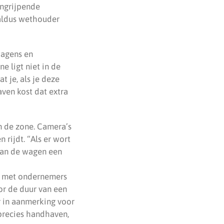
ingrijpende
 aldus wethouder
wagens en
e ligt niet in de
 je, als je deze
aven kost dat extra
n de zone. Camera’s
rijdt. “Als er wort
 van de wagen een
t met ondernemers
or de duur van een
r in aanmerking voor
precies handhaven,