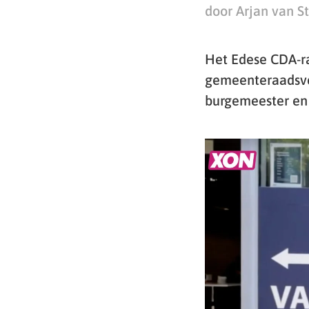
door Arjan van S
Het Edese CDA-ra
gemeenteraadsve
burgemeester en 