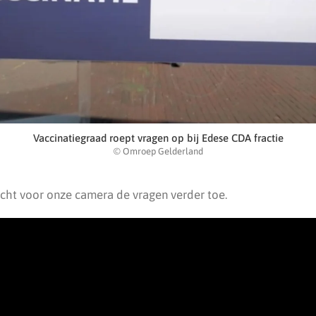
Vaccinatiegraad roept vragen op bij Edese CDA fractie
© Omroep Gelderland
icht voor onze camera de vragen verder toe.