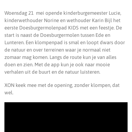
Woensdag 21 mei opende kinderburgemeester Lucie,
kinderwethouder Norine en wethouder Karin Bijl het
eerste Doesburgermolenpad KIDS met een feestje. De
start is naast de Doesburgermolen tussen Ede en
Lunteren. Een klompenpad is smal en loopt dwars door
de natuur en over terreinen waar je normaal niet
zomaar mag komen. Langs de route kun je van alles
doen en zien. Met de app kun je ook naar mooie
verhalen uit de buurt en de natuur luisteren.
XON keek mee met de opening, zonder klompen, dat
wel.