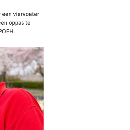
 een viervoeter
een oppas te
OPOEH.