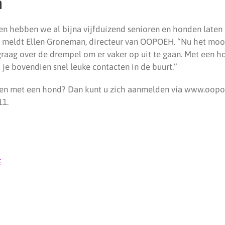
n
ren hebben we al bijna vijfduizend senioren en honden laten
, meldt Ellen Groneman, directeur van OOPOEH. “Nu het moo
raag over de drempel om er vaker op uit te gaan. Met een ho
b je bovendien snel leuke contacten in de buurt.”
en met een hond? Dan kunt u zich aanmelden via www.oopoe
11.
E