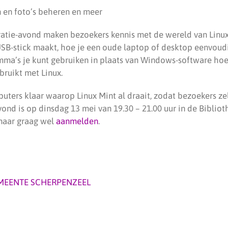
n en foto’s beheren en meer
atie-avond maken bezoekers kennis met de wereld van Linux
USB-stick maakt, hoe je een oude laptop of desktop eenvoudi
mma’s je kunt gebruiken in plaats van Windows-software ho
ebruikt met Linux.
puters klaar waarop Linux Mint al draait, zodat bezoekers ze
ond is op dinsdag 13 mei van 19.30 – 21.00 uur in de Biblio
 maar graag wel
aanmelden
.
MEENTE SCHERPENZEEL