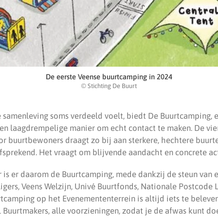
De eerste Veense buurtcamping in 2024
© Stichting De Buurt
e samenleving soms verdeeld voelt, biedt De Buurtcamping, ee
 een laagdrempelige manier om echt contact te maken. De vi
r buurtbewoners draagt zo bij aan sterkere, hechtere buurte
lfsprekend. Het vraagt om blijvende aandacht en concrete act
 is er daarom de Buurtcamping, mede dankzij de steun van 
ligers, Veens Welzijn, Univé Buurtfonds, Nationale Postcode 
tcamping op het Evenemententerrein is altijd iets te beleve
el Buurtmakers, alle voorzieningen, zodat je de afwas kunt d