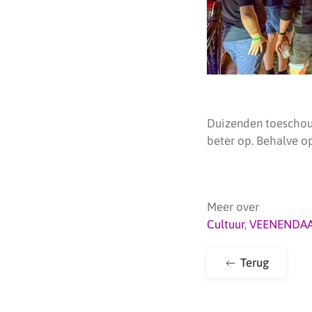
Duizenden toeschouw
beter op. Behalve op
Meer over
Cultuur
,
VEENENDA
Terug