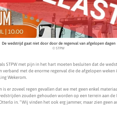
De wedstrijd gaat niet door door de regenval van afgelopen dagen
© STPW
ls STPW met pijn in het hart moeten besluiten dat de weds
in verband met de enorme regenval die de afgelopen weken is
lling Wekerom.
 is er zoveel regen gevallen dat we met geen enkel materiaa
wedstrijden zouden gehouden worden op een terrein aan de
tterlo in. “Wij vinden het ook erg jammer, maar zien geen a