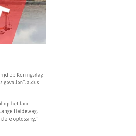
trijd op Koningsdag
 gevallen”, aldus
l op het land
 Lange Heideweg,
ndere oplossing.”