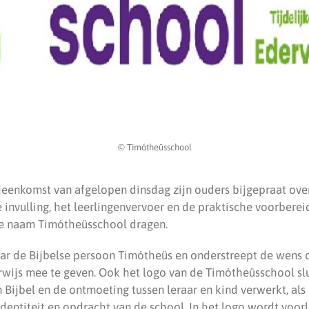
© Timótheüsschool
jeenkomst van afgelopen dinsdag zijn ouders bijgepraat ov
 invulling, het leerlingenvervoer en de praktische voorberei
de naam Timótheüsschool dragen.
ar de Bijbelse persoon Timótheüs en onderstreept de wens
wijs mee te geven. Ook het logo van de Timótheüsschool slui
 Bijbel en de ontmoeting tussen leraar en kind verwerkt, al
identiteit en opdracht van de school. In het logo wordt voor