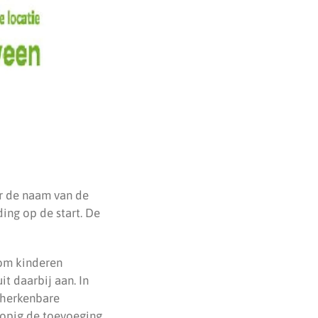
er de naam van de
ding op de start. De
 om kinderen
t daarbij aan. In
s herkenbare
lopig de toevoeging