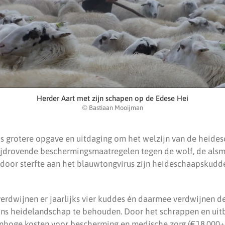
Herder Aart met zijn schapen op de Edese Hei
© Bastiaan Mooijman
s grotere opgave en uitdaging om het welzijn van de heide
jdrovende beschermingsmaatregelen tegen de wolf, de alsm
 door sterfte aan het blauwtongvirus zijn heideschaapskudde
erdwijnen er jaarlijks vier kuddes én daarmee verdwijnen de
ns heidelandschap te behouden. Door het schrappen en uitb
enhoge kosten voor bescherming en medische zorg (€18.000+ 