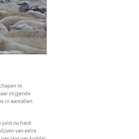
schapen te
aar stijgende
s in aantallen
 juist nu hard
lijven van extra
per jaar per kudde)