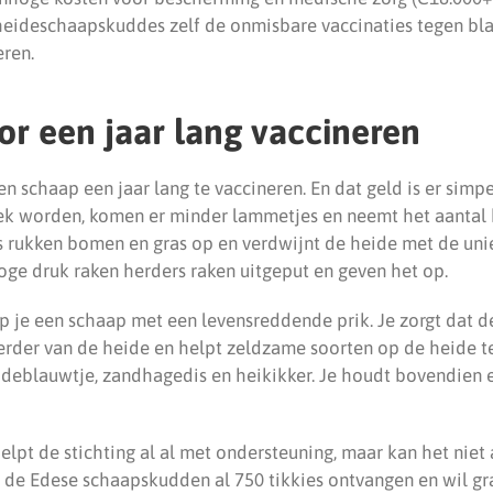
eideschaapskuddes zelf de onmisbare vaccinaties tegen bl
eren.
or een jaar lang vaccineren
en schaap een jaar lang te vaccineren. En dat geld is er simp
ek worden, komen er minder lammetjes en neemt het aantal
s rukken bomen en gras op en verdwijnt de heide met de uni
oge druk raken herders raken uitgeput en geven het op.
 je een schaap met een levensreddende prik. Je zorgt dat de
eerder van de heide en helpt zeldzame soorten op de heide t
deblauwtje, zandhagedis en heikikker. Je houdt bovendien
pt de stichting al al met ondersteuning, maar kan het niet a
 de Edese schaapskudden al 750 tikkies ontvangen en wil gr