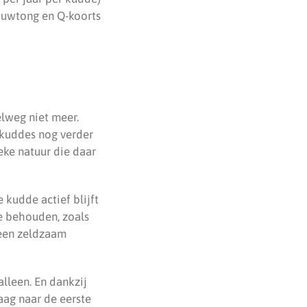
auwtong en Q-koorts
elweg niet meer.
 kuddes nog verder
eke natuur die daar
 kudde actief blijft
e behouden, zoals
 een zeldzaam
lleen. En dankzij
aag naar de eerste