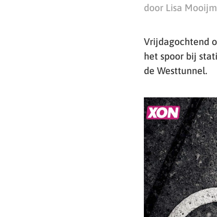
door Lisa Mooij
Vrijdagochtend o
het spoor bij st
de Westtunnel.