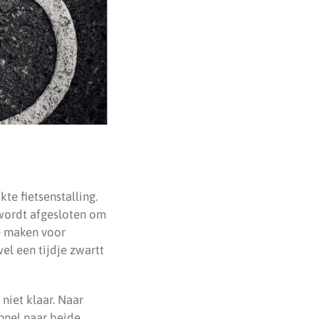
te fietsenstalling.
 wordt afgesloten om
te maken voor
el een tijdje zwartt
niet klaar. Naar
nnel naar beide