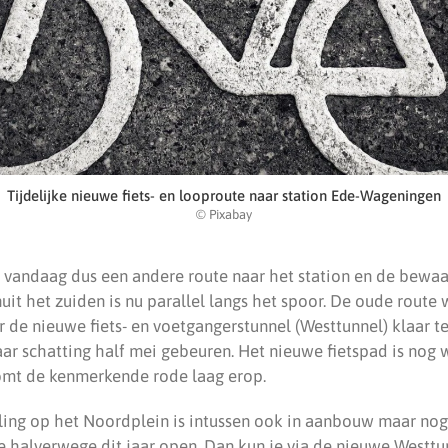
Tijdelijke nieuwe fiets- en looproute naar station Ede-Wageningen
© Pixabay
f vandaag dus een andere route naar het station en de bewaak
uit het zuiden is nu parallel langs het spoor. De oude route
r de nieuwe fiets- en voetgangerstunnel (Westtunnel) klaar 
ar schatting half mei gebeuren. Het nieuwe fietspad is nog w
 komt de kenmerkende rode laag erop.
ing op het Noordplein is intussen ook in aanbouw maar nog 
e halverwege dit jaar open. Dan kun je via de nieuwe Westtu