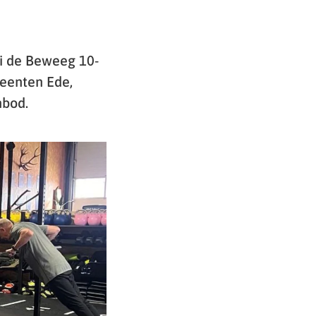
i de Beweeg 10-
meenten Ede,
nbod.