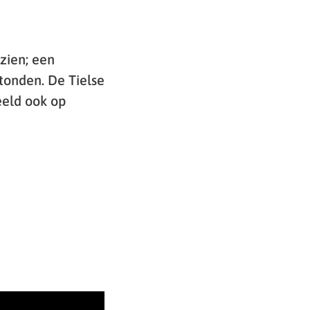
 zien; een
stonden. De Tielse
eeld ook op