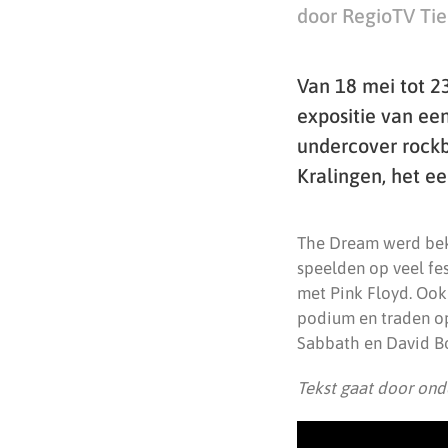
door RegioTV Tiel
Van 18 mei tot 23
expositie van een
undercover rockb
Kralingen, het ee
The Dream werd beken
speelden op veel fe
met Pink Floyd. Ook
podium en traden op
Sabbath en David B
Tekst gaat door onde