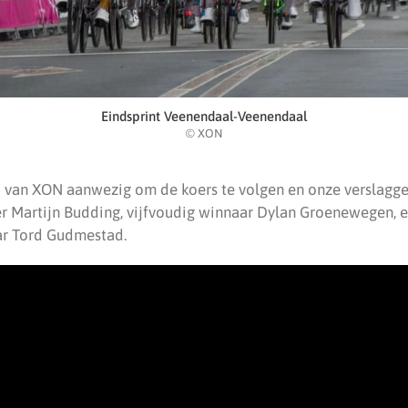
Eindsprint Veenendaal-Veenendaal
© XON
j van XON aanwezig om de koers te volgen en onze verslagg
 Martijn Budding, vijfvoudig winnaar Dylan Groenewegen, e
aar Tord Gudmestad.